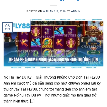
POSTED ON
6 THÁNG 3, 2026
BY
ADMIN
06
Th3
Nổ Hũ Tây Du Ký – Giải Thưởng Khủng Chờ Đón Tại FLY88
Anh em cược thủ đã sẵn sàng cho một chuyến phiêu lưu kỳ
thú chưa? Tại FLY88, chúng tôi mang đến cho anh em tựa
game Nổ hũ Tây Du Ký – nơi những giấc mơ làm giàu trở
thành hiện thực. […]