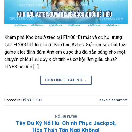
Khám phá Kho báu Aztec tại FLY88: Bí mật và cơ hội trúng
lớn! FLY88 tiết lộ bí mật Kho báu Aztec: Giải mã sức hút tựa
game slot đình đám Anh em cược thủ đã sẵn sàng cho một
chuyến phiêu lưu đầy kịch tính và cơ hội làm giàu chưa?
FLY88 sẽ dẫn […]
CONTINUE READING
→
Posted in
Nổ hũ FLY88
Leave a comment
NỔ HŨ FLY88
Tây Du Ký Nổ Hũ: Chinh Phục Jackpot,
Hóa Thân Tôn Ngộ Không!