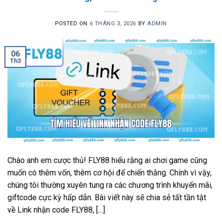
POSTED ON
6 THÁNG 3, 2026
BY
ADMIN
06
Th3
Chào anh em cược thủ! FLY88 hiểu rằng ai chơi game cũng
muốn có thêm vốn, thêm cơ hội để chiến thắng. Chính vì vậy,
chúng tôi thường xuyên tung ra các chương trình khuyến mãi,
giftcode cực kỳ hấp dẫn. Bài viết này sẽ chia sẻ tất tần tật
về Link nhận code FLY88, […]