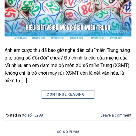
Anh em cược thủ đã bao giờ nghe đến câu “miền Trung nắng
gió, trúng số đổi đời” chưa? Đó chính là câu cửa miệng của
rất nhiều anh em đam mê bộ môn Xổ số miền Trung (XSMT).
Không chỉ là trò chơi may rủi, XSMT còn là nét văn hóa, là
niềm tự […]
CONTINUE READING
→
Posted in
Xổ số FLY88
Leave a comment
XỔ SỐ FLY88