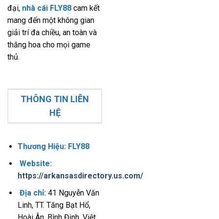
đại,
nhà cái FLY88
cam kết
mang đến một không gian
giải trí đa chiều, an toàn và
thăng hoa cho mọi game
thủ.
THÔNG TIN LIÊN
HỆ
Thương Hiệu: FLY88
Website:
https://arkansasdirectory.us.com/
Địa chỉ:
41 Nguyễn Văn
Linh, TT. Tăng Bạt Hổ,
Hoài Ân, Bình Định, Việt