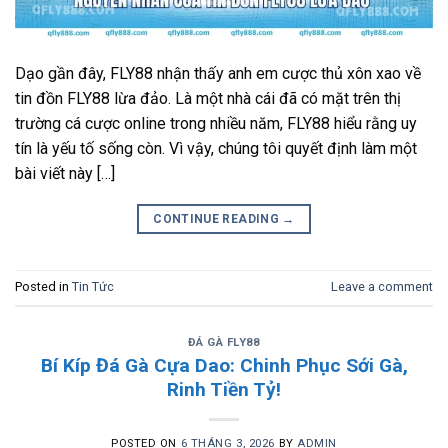
Dạo gần đây, FLY88 nhận thấy anh em cược thủ xôn xao về
tin đồn FLY88 lừa đảo. Là một nhà cái đã có mặt trên thị
trường cá cược online trong nhiều năm, FLY88 hiểu rằng uy
tín là yếu tố sống còn. Vì vậy, chúng tôi quyết định làm một
bài viết này […]
CONTINUE READING
→
Posted in
Tin Tức
Leave a comment
ĐÁ GÀ FLY88
Bí Kíp Đá Gà Cựa Dao: Chinh Phục Sới Gà,
Rinh Tiền Tỷ!
POSTED ON
6 THÁNG 3, 2026
BY
ADMIN