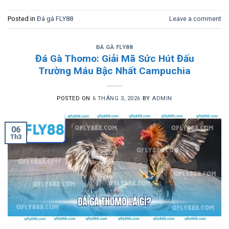
Posted in
Đá gà FLY88
Leave a comment
ĐÁ GÀ FLY88
Đá Gà Thomo: Giải Mã Sức Hút Đấu
Trường Máu Bậc Nhất Campuchia
POSTED ON
6 THÁNG 3, 2026
BY
ADMIN
06
Th3