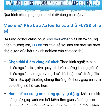
Quá trình chinh phục game slot dễ dàng cho hội viên
Mẹo chơi Kho báu Aztec từ cao thủ FLY88 chia
sẻ
Để tăng cơ hội chinh phục
Kho báu Aztec
và rinh về những
phần thưởng lớn,
FLY88
xin chia sẻ với anh em một vài mẹo
nhỏ được đúc kết từ kinh nghiệm của các cao thủ:
Chọn thời điểm vàng để chơi:
Theo kinh nghiệm của
nhiều người chơi, nên quay slot vào những khung giờ có
nhiều người tham gia (ví dụ: buổi tối hoặc cuối tuần). Thời
điểm này, quỹ thưởng chung thường lớn hơn, giúp anh em
có cơ hội nổ hũ cao hơn.
Hạn chế sử dụng tính năng quay tự động:
Mặc dù tính
năng này giúp anh em tiết kiệm thời gian và công sức,
nhưng nó cũng làm giảm cơ hội kiểm soát và điều chỉnh