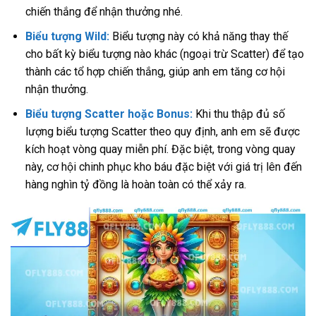
chiến thắng để nhận thưởng nhé.
Biểu tượng Wild:
Biểu tượng này có khả năng thay thế
cho bất kỳ biểu tượng nào khác (ngoại trừ Scatter) để tạo
thành các tổ hợp chiến thắng, giúp anh em tăng cơ hội
nhận thưởng.
Biểu tượng Scatter hoặc Bonus:
Khi thu thập đủ số
lượng biểu tượng Scatter theo quy định, anh em sẽ được
kích hoạt vòng quay miễn phí. Đặc biệt, trong vòng quay
này, cơ hội chinh phục kho báu đặc biệt với giá trị lên đến
hàng nghìn tỷ đồng là hoàn toàn có thể xảy ra.