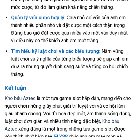
mức cược, từ đó làm giảm khả năng chiến thắng.
Quản lý vốn cược hợp lý:
Chia nhỏ số vốn của anh em
thành nhiều phần nhỏ và đặt cược một cách thận trọng.
Đừng bao giờ đặt cược quá nhiều vào một ván duy nhất,
vì điều này có thể khiến anh em mất trắng.
Tìm hiểu kỹ luật chơi và các biểu tượng:
Nắm vững
luật chơi và ý nghĩa của từng biểu tượng sẽ giúp anh em
đưa ra những quyết định sáng suốt và tăng cơ hội chiến
thắng.
Kết luận
Kho báu Aztec
là một tựa game slot hấp dẫn, mang đến cho
người chơi những giây phút giải trí tuyệt vời và cơ hội làm
giàu nhanh chóng. Với đồ họa đẹp mắt, âm thanh sống động,
luật chơi đơn giản và nhiều tính năng đặc biệt,
Kho báu
Aztec
xứng đáng là một trong những tựa game slot được
yêu thích nhất hiện nay.
FLY88
chúc anh em may mắn và