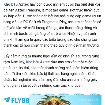
Kho báu Aztec
hay còn được anh em cược thủ biết đến với
cái tên Aztec Treasure, là một tựa game slot trực tuyến cực
kỳ hấp dẫn. Được nhào nặn bởi hai nhà cung cấp game uy tín
hàng đầu là PG Soft và Pragmatic Play, anh em hoàn toàn có
thể yên tâm về chất lượng đồ họa, âm thanh sống động và
tính minh bạch, công bằng của trò chơi. Nhiệm vụ của anh
em khi tham gia là quay các biểu tượng sao cho chúng tạo
thành các tổ hợp chiến thắng theo quy định để nhận thưởng.
Lấy cảm hứng từ những ngôi đền cổ kính ẩn sâu trong rừng
rậm Nam Mỹ,
Kho báu Aztec
đưa anh em vào một cuộc
phiêu lưu kỳ thú, hóa thân thành những nhà thám hiểm dũng
cảm đi tìm kiếm kho báu bị thất lạc hàng nghìn năm. Chắc
chắn, trải nghiệm này sẽ mang đến cho anh em những giây
phút giải trí tuyệt vời và những cảm xúc khó quên.