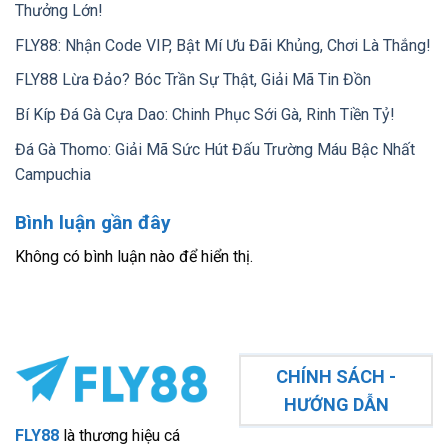
Thưởng Lớn!
FLY88: Nhận Code VIP, Bật Mí Ưu Đãi Khủng, Chơi Là Thắng!
FLY88 Lừa Đảo? Bóc Trần Sự Thật, Giải Mã Tin Đồn
Bí Kíp Đá Gà Cựa Dao: Chinh Phục Sới Gà, Rinh Tiền Tỷ!
Đá Gà Thomo: Giải Mã Sức Hút Đấu Trường Máu Bậc Nhất
Campuchia
Bình luận gần đây
Không có bình luận nào để hiển thị.
CHÍNH SÁCH -
HƯỚNG DẪN
FLY88
là thương hiệu cá