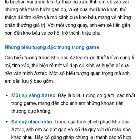
lồ bị chôn vùi trong kim tự tháp cổ xưa. Anh em sẽ vào vai
những nhà thám hiểm gan dạ, vượt qua mọi khó khăn, thử
thách để tìm kiếm và mở cánh cửa kho báu, mang về những
phần thưởng giá trị. Với mỗi vòng quay, anh em sẽ tiến gần
hơn đến kho báu và cơ hội trở thành triệu phú.
Những biểu tượng đặc trưng trong game
Các biểu tượng trong
Kho báu Aztec
được thiết kế vô cùng tỉ
mỉ, tinh xảo, thể hiện rõ nét vẻ đẹp cổ kính và huyền bí của
nền văn minh Aztec. Một số biểu tượng quan trọng mà anh
em cần lưu ý bao gồm:
Mặt nạ vàng Aztec:
Đây là biểu tượng có giá trị cao nhất
trong game, mang đến cho anh em những khoản tiền
thưởng cực khủng.
Đá quý nhiều màu:
Trong quá trình chinh phục
Kho báu
Aztec
, anh em sẽ bắt gặp vô số đá quý với đủ màu sắc
khác nhau. Hãy cố gắng ghép chúng lại thành các tổ hợp