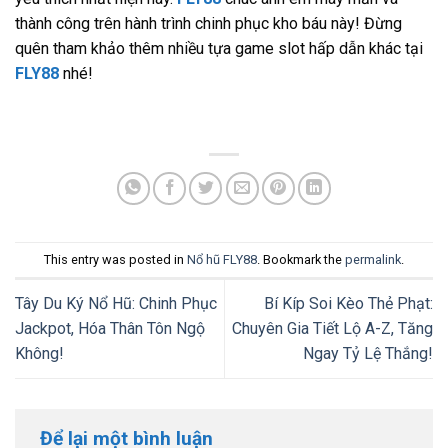
thành công trên hành trình chinh phục kho báu này! Đừng
quên tham khảo thêm nhiều tựa game slot hấp dẫn khác tại
FLY88
nhé!
This entry was posted in
Nổ hũ FLY88
. Bookmark the
permalink
.
Tây Du Ký Nổ Hũ: Chinh Phục
Bí Kíp Soi Kèo Thẻ Phạt:
Jackpot, Hóa Thân Tôn Ngộ
Chuyên Gia Tiết Lộ A-Z, Tăng
Không!
Ngay Tỷ Lệ Thắng!
Để lại một bình luận