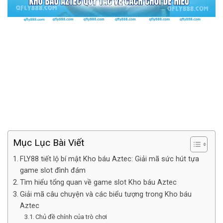
Mục Lục Bài Viết
FLY88 tiết lộ bí mật Kho báu Aztec: Giải mã sức hút tựa
game slot đình đám
Tìm hiểu tổng quan về game slot Kho báu Aztec
Giải mã câu chuyện và các biểu tượng trong Kho báu
Aztec
Chủ đề chính của trò chơi