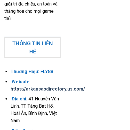
giải trí đa chiều, an toàn và
thăng hoa cho mọi game
thủ.
THÔNG TIN LIÊN
HỆ
Thương Hiệu: FLY88
Website:
https://arkansasdirectory.us.com/
Địa chỉ:
41 Nguyễn Văn
Linh, TT. Tăng Bạt Hổ,
Hoài Ân, Bình Định, Việt
Nam