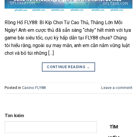
Rồng Hổ FLY88: Bí Kíp Chơi Từ Cao Thủ, Thắng Lớn Mỗi
Ngày! Anh em cược thủ đã sẵn sàng “cháy” hết mình với tựa
game bài siêu tốc, cực kỳ hấp dẫn tại FLY88 chưa? Chúng
tôi hiểu rằng, ngoài sự may mắn, anh em cần nắm vững luật
chơi và bỏ túi những […]
CONTINUE READING
→
Posted in
Casino FLY88
Leave a comment
Tìm kiếm
TÌM