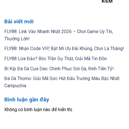
KIẾM
Bài viết mới
FLY88: Link Vào Nhanh Nhất 2026 – Chơi Game Uy Tín,
Thưởng Lớn!
FLY88: Nhận Code VIP, Bật Mí Ưu Đãi Khủng, Chơi Là Thắng!
FLY88 Lừa Đảo? Bóc Trần Sự Thật, Giải Mã Tin Đồn
Bí Kíp Đá Gà Cựa Dao: Chinh Phục Sới Gà, Rinh Tiền Tỷ!
Đá Gà Thomo: Giải Mã Sức Hút Đấu Trường Máu Bậc Nhất
Campuchia
Bình luận gần đây
Không có bình luận nào để hiển thị.