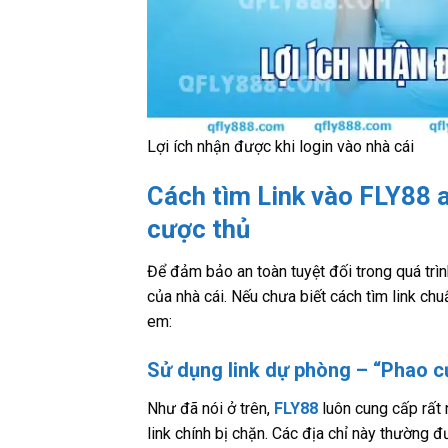
Lợi ích nhận được khi login vào nhà cái
Cách tìm Link vào FLY88 an
cược thủ
Để đảm bảo an toàn tuyệt đối trong quá trì
của nhà cái. Nếu chưa biết cách tìm link chu
em:
Sử dụng link dự phòng – “Phao cứ
Như đã nói ở trên,
FLY88
luôn cung cấp rất
link chính bị chặn. Các địa chỉ này thường 