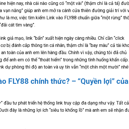
ine hiện nay, nhà cái nào cũng có “một vài” (thậm chí là cả tá) đư
óa vạn năng” giúp anh em mở ra cánh cửa thiên đường giải trí với 
như là mơ, việc tìm kiếm Link vào FLY88 chuẩn giữa “một rừng” th
“đãi cát tìm vàng”.
nk giả mạo, link “bẩn” xuất hiện ngày càng nhiều. Chỉ cần “click
cơ bị đánh cắp thông tin cá nhân, thậm chí là “bay màu” cả tài kh
an toàn của anh em lên hàng đầu. Chính vì vậy, chúng tôi đã chủ
 để anh em có thể “thoát hiểm” trong những tình huống khẩn cấp.
ink dự phòng thì độ an toàn và uy tín vẫn “một chín một mười” nhé
vào FLY88 chính thức? – “Quyền lợi” của
” đầu tư phát triển hệ thống link truy cập đa dạng như vậy. Tất cả
Dưới đây là những lợi ích “siêu to khổng lồ” mà anh em sẽ nhận 