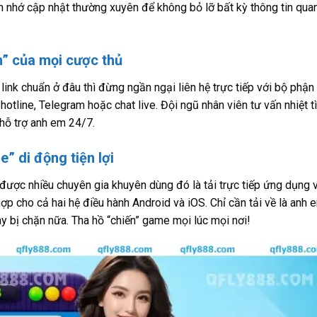
em nhớ cập nhật thường xuyên để không bỏ lỡ bất kỳ thông tin qua
h” của mọi cược thủ
link chuẩn ở đâu thì đừng ngần ngại liên hệ trực tiếp với bộ phận
otline, Telegram hoặc chat live. Đội ngũ nhân viên tư vấn nhiệt tì
hỗ trợ anh em 24/7.
” di động tiện lợi
i được nhiều chuyên gia khuyên dùng đó là tải trực tiếp ứng dụng 
ợp cho cả hai hệ điều hành Android và iOS. Chỉ cần tải về là anh 
ay bị chặn nữa. Tha hồ “chiến” game mọi lúc mọi nơi!