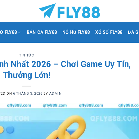
O FLY88
BẮN CÁ FLY88
NỔ HŨ FLY88
XỔ SỐ FLY88
ĐÁ G
TIN TỨC
nh Nhất 2026 – Chơi Game Uy Tín,
Thưởng Lớn!
TED ON
6 THÁNG 3, 2026
BY
ADMIN