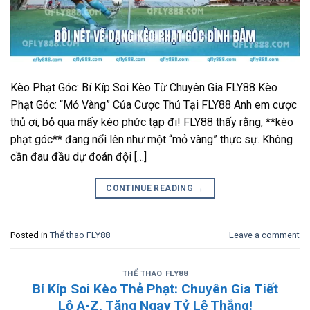
Kèo Phạt Góc: Bí Kíp Soi Kèo Từ Chuyên Gia FLY88 Kèo
Phạt Góc: “Mỏ Vàng” Của Cược Thủ Tại FLY88 Anh em cược
thủ ơi, bỏ qua mấy kèo phức tạp đi! FLY88 thấy rằng, **kèo
phạt góc** đang nổi lên như một “mỏ vàng” thực sự. Không
cần đau đầu dự đoán đội […]
CONTINUE READING
→
Posted in
Thể thao FLY88
Leave a comment
THỂ THAO FLY88
Bí Kíp Soi Kèo Thẻ Phạt: Chuyên Gia Tiết
Lộ A-Z, Tăng Ngay Tỷ Lệ Thắng!