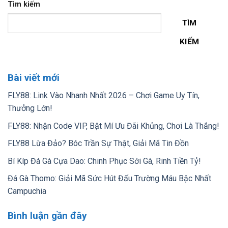
Tìm kiếm
TÌM
KIẾM
Bài viết mới
FLY88: Link Vào Nhanh Nhất 2026 – Chơi Game Uy Tín,
Thưởng Lớn!
FLY88: Nhận Code VIP, Bật Mí Ưu Đãi Khủng, Chơi Là Thắng!
FLY88 Lừa Đảo? Bóc Trần Sự Thật, Giải Mã Tin Đồn
Bí Kíp Đá Gà Cựa Dao: Chinh Phục Sới Gà, Rinh Tiền Tỷ!
Đá Gà Thomo: Giải Mã Sức Hút Đấu Trường Máu Bậc Nhất
Campuchia
Bình luận gần đây