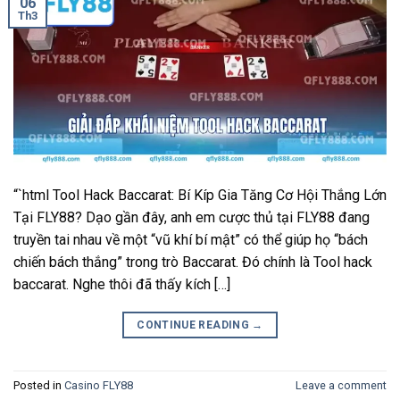
06
Th3
“`html Tool Hack Baccarat: Bí Kíp Gia Tăng Cơ Hội Thắng Lớn
Tại FLY88? Dạo gần đây, anh em cược thủ tại FLY88 đang
truyền tai nhau về một “vũ khí bí mật” có thể giúp họ “bách
chiến bách thắng” trong trò Baccarat. Đó chính là Tool hack
baccarat. Nghe thôi đã thấy kích […]
CONTINUE READING
→
Posted in
Casino FLY88
Leave a comment