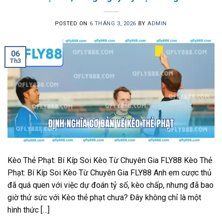
POSTED ON
6 THÁNG 3, 2026
BY
ADMIN
06
Th3
Kèo Thẻ Phạt: Bí Kíp Soi Kèo Từ Chuyên Gia FLY88 Kèo Thẻ
Phạt: Bí Kíp Soi Kèo Từ Chuyên Gia FLY88 Anh em cược thủ
đã quá quen với việc dự đoán tỷ số, kèo chấp, nhưng đã bao
giờ thử sức với Kèo thẻ phạt chưa? Đây không chỉ là một
hình thức […]