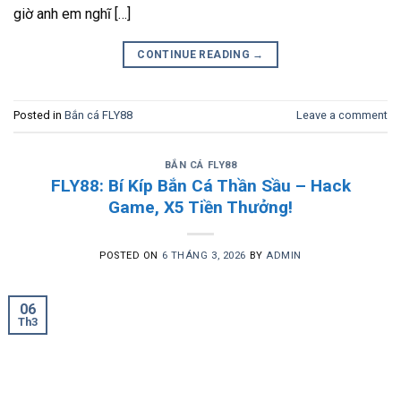
giờ anh em nghĩ […]
CONTINUE READING
→
Posted in
Bắn cá FLY88
Leave a comment
BẮN CÁ FLY88
FLY88: Bí Kíp Bắn Cá Thần Sầu – Hack
Game, X5 Tiền Thưởng!
POSTED ON
6 THÁNG 3, 2026
BY
ADMIN
06
Th3