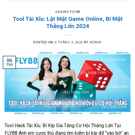
CASINO FLY88
Tool Tài Xỉu: Lật Mặt Game Online, Bí Mật
Thắng Lớn 2024
POSTED ON
6 THÁNG 3, 2026
BY
ADMIN
06
Th3
Tool Hack Tài Xỉu: Bí Kíp Gia Tăng Cơ Hội Thắng Lớn Tại
FLY88 Anh em cược thủ đang tìm kiếm bí kíp để “vào bờ” an