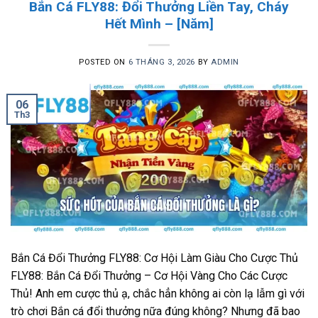
Bắn Cá FLY88: Đổi Thưởng Liền Tay, Cháy
Hết Mình – [Năm]
POSTED ON
6 THÁNG 3, 2026
BY
ADMIN
06
Th3
Bắn Cá Đổi Thưởng FLY88: Cơ Hội Làm Giàu Cho Cược Thủ
FLY88: Bắn Cá Đổi Thưởng – Cơ Hội Vàng Cho Các Cược
Thủ! Anh em cược thủ ạ, chắc hẳn không ai còn lạ lẫm gì với
trò chơi Bắn cá đổi thưởng nữa đúng không? Nhưng đã bao