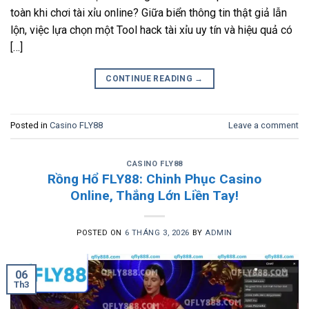
toàn khi chơi tài xỉu online? Giữa biển thông tin thật giả lẫn
lộn, việc lựa chọn một Tool hack tài xỉu uy tín và hiệu quả có
[…]
CONTINUE READING
→
Posted in
Casino FLY88
Leave a comment
CASINO FLY88
Rồng Hổ FLY88: Chinh Phục Casino
Online, Thắng Lớn Liền Tay!
POSTED ON
6 THÁNG 3, 2026
BY
ADMIN
06
Th3