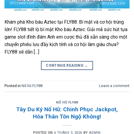
Khám phá Kho báu Aztec tại FLY88: Bí mật và cơ hội trúng
lớn! FLY88 tiết lộ bí mật Kho báu Aztec: Giải mã sức hút tựa
game slot đình đám Anh em cược thủ đã sẵn sàng cho một
chuyến phiêu lưu đầy kịch tính và cơ hội làm giàu chưa?
FLY88 sẽ dẫn […]
CONTINUE READING
→
Posted in
Nổ hũ FLY88
Leave a comment
NỔ HŨ FLY88
Tây Du Ký Nổ Hũ: Chinh Phục Jackpot,
Hóa Thân Tôn Ngộ Không!
POSTED ON
6 THÁNG 3, 2026
BY
ADMIN